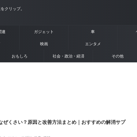
報をクリップ。
e関連
ガジェット
車
メ
映画
エンタメ
おもしろ
社会・政治・経済
その他
なぜくさい？原因と改善方法まとめ｜おすすめの解消サプ