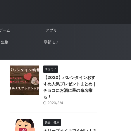
ゲーム
アプリ
生物
季節モノ
季節モノ
【2020】バレンタインおす
すめ人気プレゼントまとめ｜
チョコにお酒に星の命名権
も！
2020/3/4
美容・健康
オリーブオイルでうがい！？