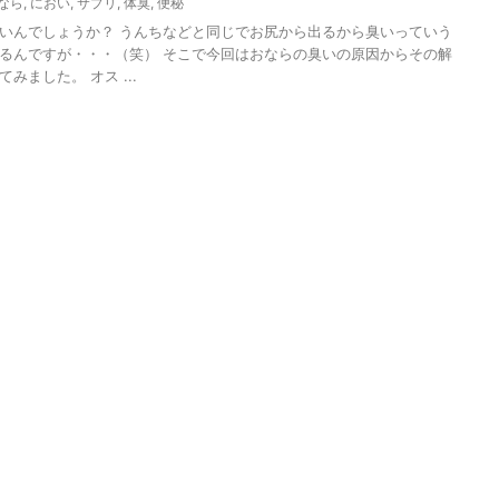
なら
,
におい
,
サプリ
,
体臭
,
便秘
いんでしょうか？ うんちなどと同じでお尻から出るから臭いっていう
るんですが・・・（笑） そこで今回はおならの臭いの原因からその解
みました。 オス ...