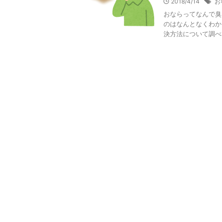
2018/4/14
お
おならってなんで臭
のはなんとなくわか
決方法について調べて