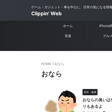
ゲーム・ガジェット・車を中心に、日常の気になる情
Clippin' Web
ホーム
iPhon
音楽
グル
HOME
>
おなら
おなら
美容・健康
おならの臭いは
リもあるよ