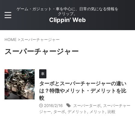
ゲーム・ガジェット・車を中心に、日常の気になる情報を
クリップ。
Clippin' Web
HOME
>
スーパーチャージャー
スーパーチャージャー
車
ターボとスーパーチャージャーの違い
は？特徴やメリット・デメリットを比
較
2016/2/16
スーパーターボ
,
スーパーチャー
ジャー
,
ターボ
,
デメリット
,
メリット
,
比較