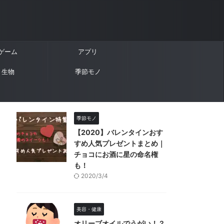
ゲーム
アプリ
生物
季節モノ
季節モノ
【2020】バレンタインおす
すめ人気プレゼントまとめ｜
チョコにお酒に星の命名権
も！
2020/3/4
美容・健康
オリーブオイルでうがい！？