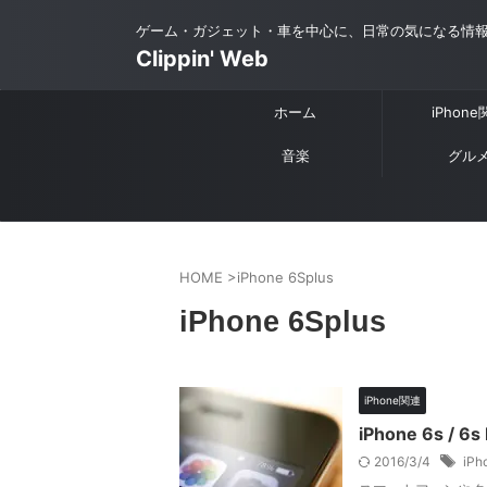
ゲーム・ガジェット・車を中心に、日常の気になる情
Clippin' Web
ホーム
iPhon
音楽
グル
HOME
>
iPhone 6Splus
iPhone 6Splus
iPhone関連
iPhone 6s 
2016/3/4
iPh