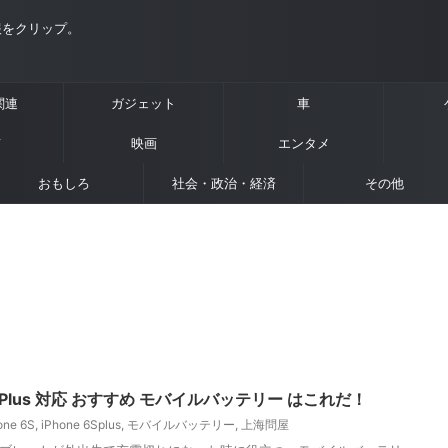
報をクリップ。
e関連
ガジェット
車
メ
映画
エンタメ
おもしろ
社会・政治・経済
その他
/ 6s Plus 対応 おすすめ モバイルバッテリー はこれだ！
one 6S
,
iPhone 6Splus
,
モバイルバッテリー
,
上海問屋